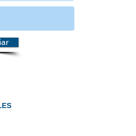
iar
LES