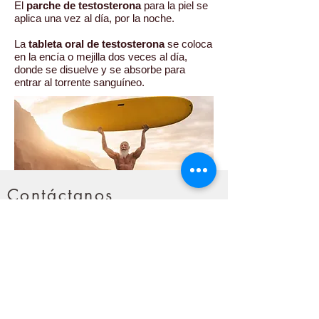
El
parche de testosterona
para la piel se
aplica una vez al día, por la noche.
La
tableta oral de testosterona
se coloca
en la encía o mejilla dos veces al día,
donde se disuelve y se absorbe para
entrar al torrente sanguíneo.
Contáctanos
Plaza Las Américas II, Piantini.
+1 (829)-641-5830
Horario
Lun - Vie de 8:00 - 18:30