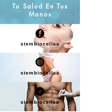
Tu Salud En Tus
Manos
stembiocellaa
stembiocellaa
stembiocellaa