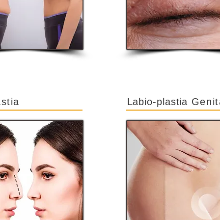
stia
Labio-plastia
Genit