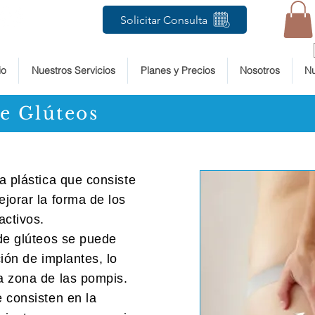
Solicitar Consulta
io
Nuestros Servicios
Planes y Precios
Nosotros
Nu
e Glúteos
a plástica que consiste
jorar la forma de los
activos.
de glúteos se puede
ión de implantes, lo
a zona de las pompis.
 consisten en la