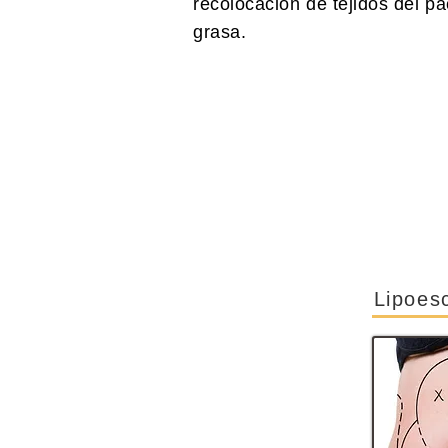
recolocación de tejidos del p
grasa.
Lipoes