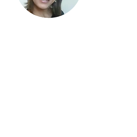
Dra. Yokasta Arias
República Dominicana
Telfs: WhatsApp
8296485830
/8296415830
www.StemBioCellaa
. com
stembiocellaa@gmail.com
yokastaarias1@gmail.com
Skype: StemBioCellaa
Facebook: StemBioCellaa
(Yokasta Arias)
Instagram: StemBioCellaa
Instagram: StemBioCell.aa
twitter: StemBioCellaa